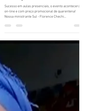
Cristina Amaral
18 de jun. de 2020
1 min de leitura
Artenovasul lança a quarta edição
do *Workshop: ESPAÇOS &
CURA - O Poder dos Elementos na
Decoração*
Sucesso em aulas presenciais, o evento acontecerá
on-line e com preço promocional de quarentena!
Nossa ministrante Sul - Florence Chechi...