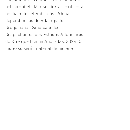
pela arquiteta Marise Licks  acontecerá 
no dia 5 de setembro, ás 19h nas 
dependências do Sdaergs de 
Uruguaiana - Sindicato dos 
Despachantes dos Estados Aduaneiros 
do RS - que fica na Andradas, 2024. O 
ingresso será  material de higiene 
pessoal  que será destinado ao projeto 
PARCEIROS VOLUNTÁRIOS.
Para informações do curso e reserva da 
palestra: (55) 99916574  com Dorothea 
Schneider ou pelo nosso atendimento 
geral (51)92444191. As vagas são 
limitadas.