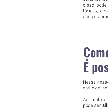
disso pode
tóxicas, de
que gostamos
Como
É po
Nesse nosso
estilo de vi
Ao final de
pode ser
al