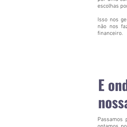
escolhas po
Isso nos g
não nos fa
financeiro.
E on
noss
Passamos p
optamos po