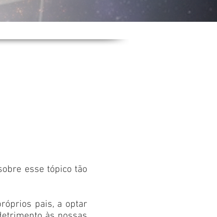
sobre esse tópico tão
óprios pais, a optar
 detrimento às nossas