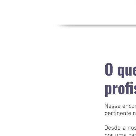
O qu
profi
Nesse encon
pertinente n
Desde a nos
por uma car