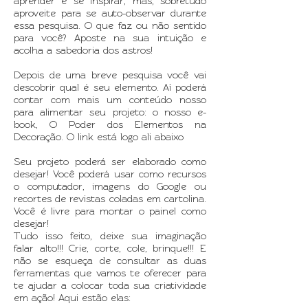
aprender e se inspirar, mas, sobretudo
aproveite para se auto-observar durante
essa pesquisa. O que faz ou não sentido
para você? Aposte na sua intuição e
acolha a sabedoria dos astros!
Depois de uma breve pesquisa você vai
descobrir qual é seu elemento. Aí poderá
contar com mais um conteúdo nosso
para alimentar seu projeto: o nosso e-
book, O Poder dos Elementos na
Decoração. O link está logo ali abaixo
Seu projeto poderá ser elaborado como
desejar! Você poderá usar como recursos
o computador, imagens do Google ou
recortes de revistas coladas em cartolina.
Você é livre para montar o painel como
desejar!
Tudo isso feito, deixe sua imaginação
falar alto!!! Crie, corte, cole, brinque!!! E
não se esqueça de consultar as duas
ferramentas que vamos te oferecer para
te ajudar a colocar toda sua criatividade
em ação! Aqui estão elas: