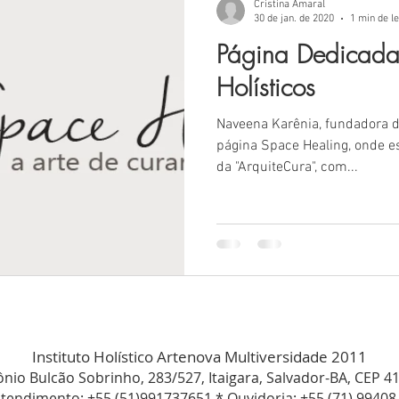
Cristina Amaral
30 de jan. de 2020
1 min de le
Página Dedicada
Holísticos
Naveena Karênia, fundadora d
página Space Healing, onde e
da "ArquiteCura", com...
Instituto Holístico Artenova Multiversidade 2011
nio Bulcão Sobrinho, 283/527, Itaigara, Salvador-BA, CEP 4
Atendimento: +55 (51)991737651 * Ouvidoria: +55 (71) 9940