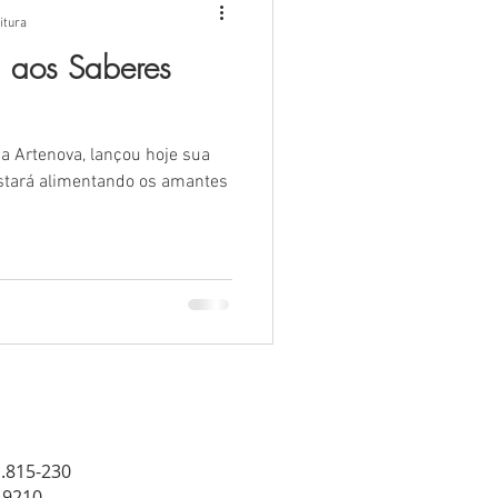
itura
 aos Saberes
a Artenova, lançou hoje sua
stará alimentando os amantes
1.815-230
8-9210