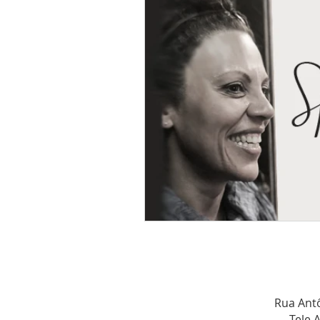
Rua Antô
Tele 