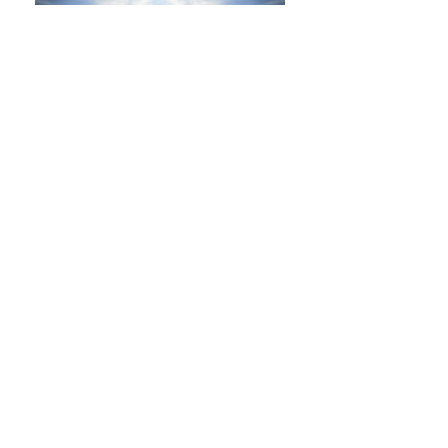
A partir de uma nova
CONSCIÊNCIA
Bem-vindo à sua casa,
A SUA NOVA TRIBO: A ARTENOVA!
Instituto Holístico Artenova Multiversidade
2011
Rua Antônio Bulcão Sobrinho, 283/527,
Itaigara, Salvador-BA, CEP
41.815-230
Tele Atendimento: +55 (51)991737651 *