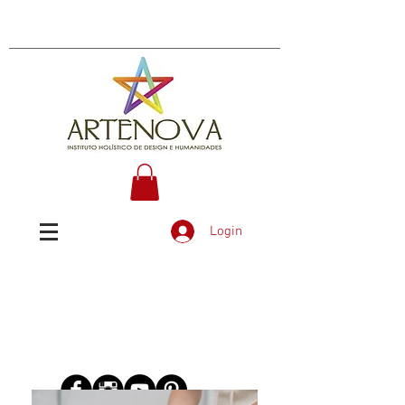
Login
ARTENOVA MULTIVERSIDADE
Um lugar para quem ousa
ir ALÉM!