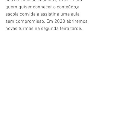
quem quiser conhecer o conteúdo,a 
escola convida a assistir a uma aula 
sem compromisso. Em 2020 abriremos 
novas turmas na segunda feira tarde.
Informações e Matrículas através do 
link:https://bit.ly/2EidD9b e no 
whatsapp (51) 92444191 
Mais informações sobre o instituto no 
site: 
www.artenovamultiversidade.com.br 
insta @artenovasul
https://www.facebook.com/artenovasul/